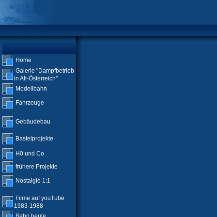
Home
Galerie "Dampfbetrieb
in Alt-Österreich"
Modellbahn
Fahrzeuge
Gebäudebau
Bastelprojekte
H0 und Co
frühere Projekte
Nostalgie 1:1
Filme auf youTube
1983-1988
Bahn heute