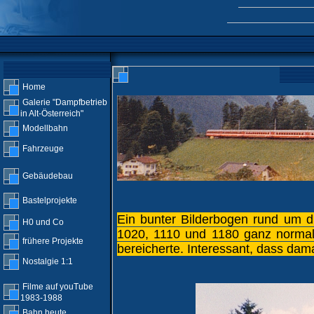
Home
Galerie "Dampfbetrieb
in Alt-Österreich"
Modellbahn
Fahrzeuge
Gebäudebau
Bastelprojekte
Ein bunter Bilderbogen rund um d
H0 und Co
1020, 1110 und 1180 ganz normale
frühere Projekte
bereicherte. Interessant, dass da
Nostalgie 1:1
Filme auf youTube
1983-1988
Bahn heute